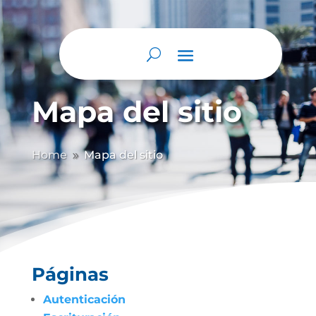
Mapa del sitio
Home
Mapa del sitio
9
Páginas
Autenticación