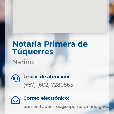
Notaría Primera de
Túquerres
Nariño
Líneas de atención:

(+57) (602) 7280863
Correo electrónico:

primeratuquerres@supernotariado.gov.co