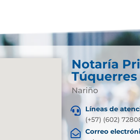
Notaría Pr
Túquerres
Nariño
Líneas de atenc

(+57) (602) 728
Correo electrón
