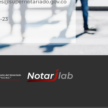
es@supernotariado.gov.co
6-23