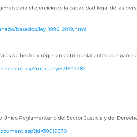
égimen para el ejercicio de la capacidad legal de las p
senado/basedoc/ley_1996_2019.html
aritales de hecho y régimen patrimonial entre compañe
ewDocument.asp?ruta=Leyes/1607782
o Único Reglamentario del Sector Justicia y del Derech
ewDocument.asp?id=30019870