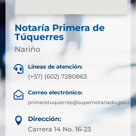
Notaría Primera de
Túquerres
Nariño
Líneas de atención:

(+57) (602) 7280863
Correo electrónico:

primeratuquerres@supernotariado.gov.co
Dirección:

Carrera 14 No. 16-23