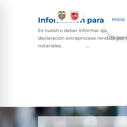
Información para Mujer
Inicio
Es nuestro deber informar que La Reso
declaración extraproceso rendida por 
notariales. ...