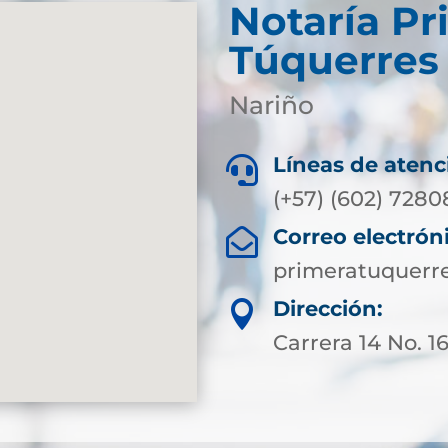
Notaría Pr
Túquerres
Nariño
Líneas de atenc

(+57) (602) 728
Correo electrón

primeratuquerr
Dirección:

Carrera 14 No. 1