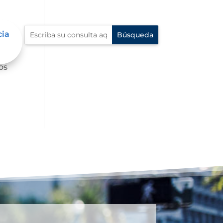
cia
os