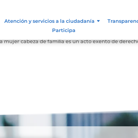
es.
Atención y servicios a la ciudadanía
Transparen
Participa
lución 1299 de 2020 de la SNR, establece que la
la mujer cabeza de familia es un acto exento de derech