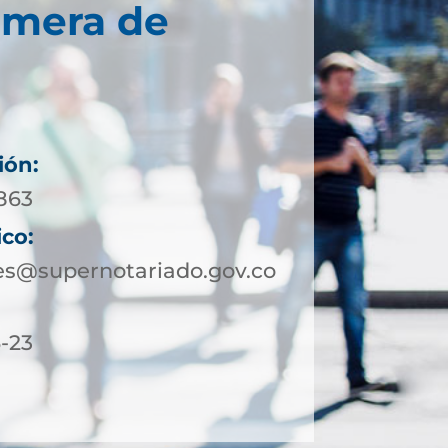
imera de
ión:
0863
ico:
es@supernotariado.gov.co
6-23