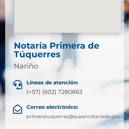
Notaría Primera de
Túquerres
Nariño
Líneas de atención:

(+57) (602) 7280863
Correo electrónico:

primeratuquerres@supernotariado.gov.co