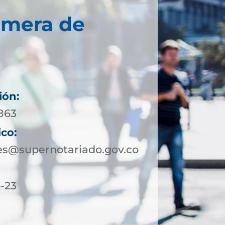
imera de
ión:
0863
ico:
es@supernotariado.gov.co
6-23