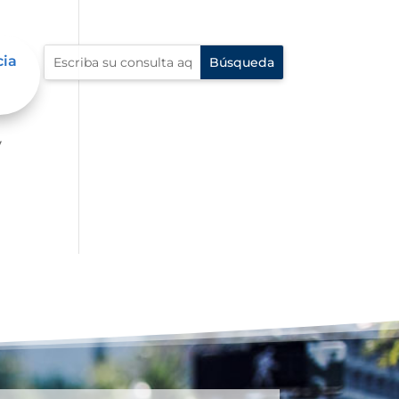
cia
er
y