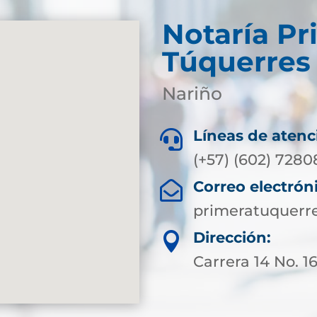
Notaría Pr
Túquerres
Nariño
Líneas de atenc

(+57) (602) 728
Correo electrón

primeratuquerr
Dirección:

Carrera 14 No. 1