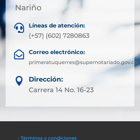
Nariño
Líneas de atención:

(+57) (602) 7280863
Correo electrónico:

primeratuquerres@supernotariado.gov.co
Dirección:

Carrera 14 No. 16-23
• Términos y condiciones