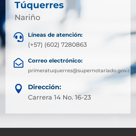
Túquerres
Nariño
Líneas de atención:

(+57) (602) 7280863
Correo electrónico:

primeratuquerres@supernotariado.gov.co
Dirección:

Carrera 14 No. 16-23