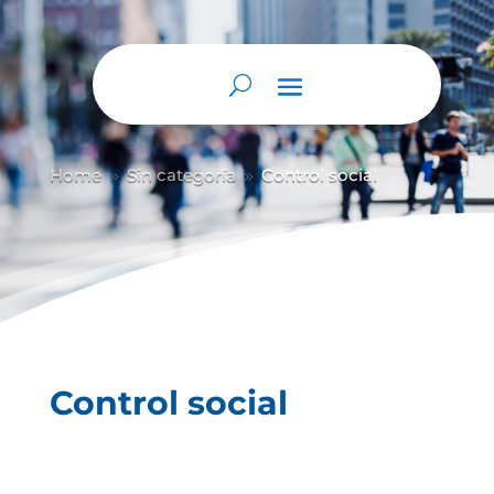
Home
Sin categoría
Control social
9
9
Control social