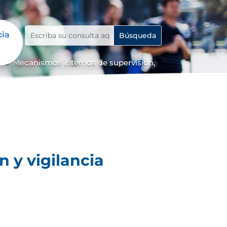
cia
o
Mecanismos internos de supervisión,
9
 y vigilancia