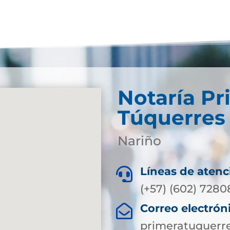
Notaría Pr
Túquerres
Nariño
Líneas de atenc

(+57) (602) 728
Correo electrón

primeratuquerr