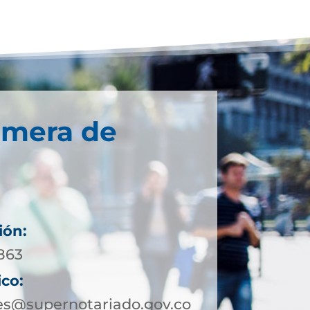
imera de
ión:
0863
ico:
es@supernotariado.gov.co