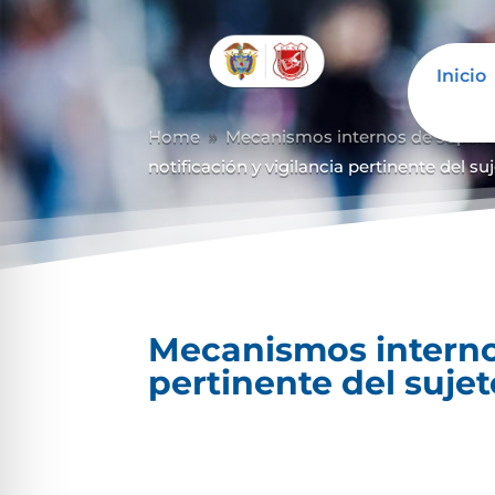
Inicio
Home
Mecanismos internos de supervisi
9
notificación y vigilancia pertinente del s
Mecanismos internos
pertinente del suje