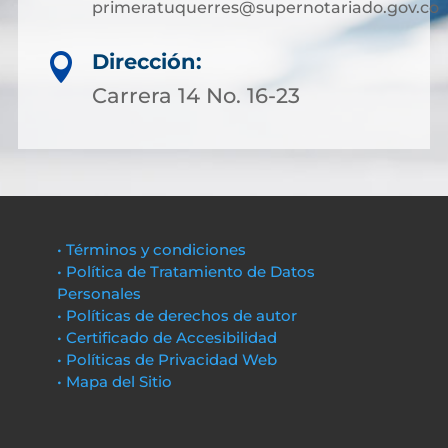
primeratuquerres@supernotariado.gov.co
Dirección:

Carrera 14 No. 16-23
• Términos y condiciones
• Política de Tratamiento de Datos
Personales
• Políticas de derechos de autor
• Certificado de Accesibilidad
• Políticas de Privacidad Web
• Mapa del Sitio