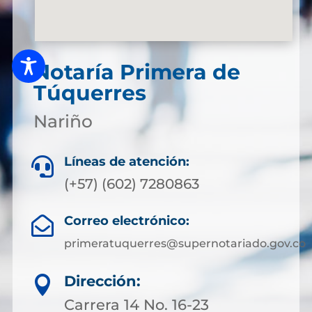
Notaría Primera de
Túquerres
Nariño
Líneas de atención:

(+57) (602) 7280863
Correo electrónico:

primeratuquerres@supernotariado.gov.co
Dirección:

Carrera 14 No. 16-23