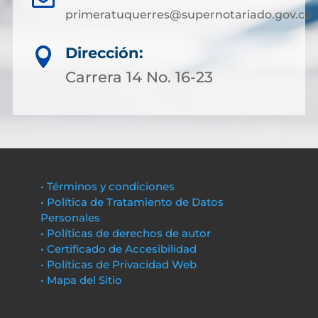
primeratuquerres@supernotariado.gov.co
Dirección:

Carrera 14 No. 16-23
• Términos y condiciones
• Política de Tratamiento de Datos
Personales
• Políticas de derechos de autor
• Certificado de Accesibilidad
• Políticas de Privacidad Web
• Mapa del Sitio