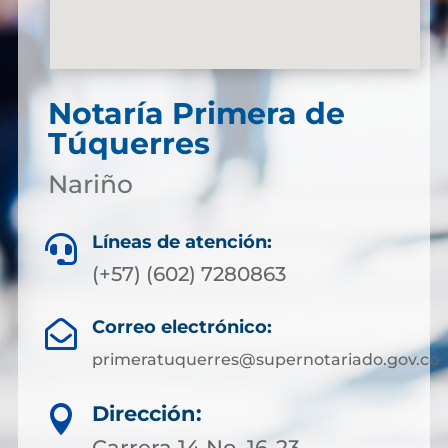
Notaría Primera de
Túquerres
Nariño
Líneas de atención:

(+57) (602) 7280863
Correo electrónico:

primeratuquerres@supernotariado.gov.co
Dirección:

Carrera 14 No. 16-23