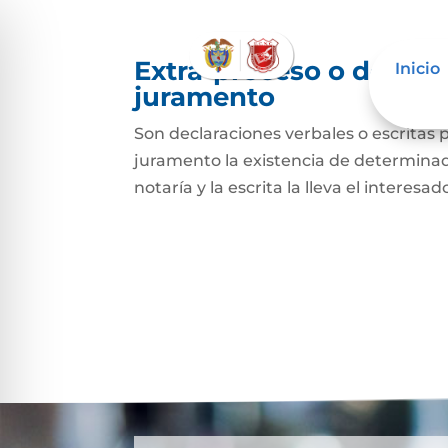
Extra-proceso o declar
Inicio
juramento
Son declaraciones verbales o escritas 
juramento la existencia de determinado
notaría y la escrita la lleva el interesa