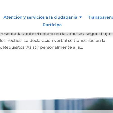
ación bajo la gravedad de
Atención y servicios a la ciudadanía
Transparen
Participa
presentadas ante el notario en las que se asegura bajo
s hechos. La declaración verbal se transcribe en la
do. Requisitos: Asistir personalmente a la...