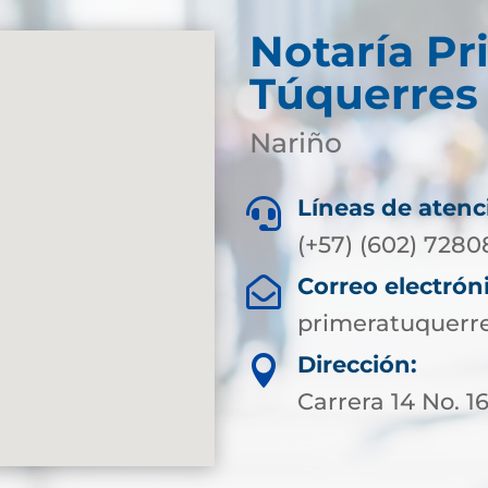
Notaría Pr
Túquerres
Nariño
Líneas de atenc

(+57) (602) 728
Correo electrón

primeratuquerr
Dirección:

Carrera 14 No. 1