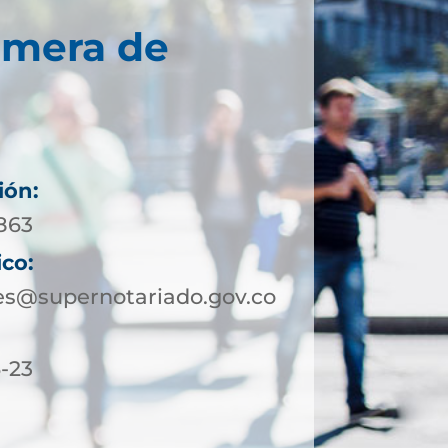
imera de
ión:
0863
ico:
es@supernotariado.gov.co
6-23