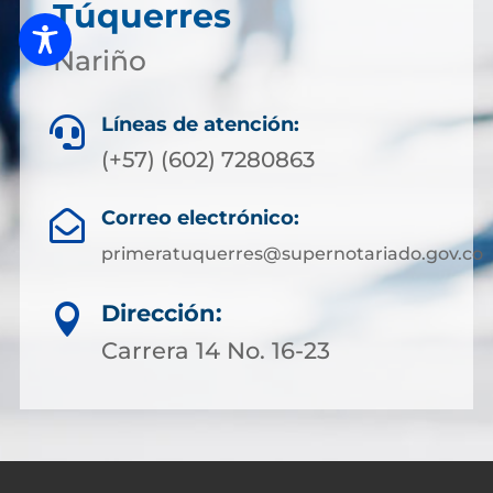
Túquerres
Nariño
Líneas de atención:

(+57) (602) 7280863
Correo electrónico:

primeratuquerres@supernotariado.gov.co
Dirección:

Carrera 14 No. 16-23