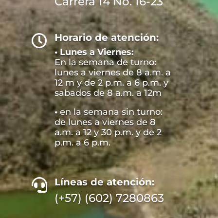
Carrera 14 No. 16-23
Horario de atención:

• Lunes a Viernes:
En la semana de turno:
lunes a viernes de 8 a.m. a
12 m y de 2 p.m. a 6 p.m. y
sabados de 8 a.m. a 12m
•
en la semana sin turno:
de lunes a viernes de 8
a.m. a 12 y 30 p.m. y de 2
p.m. a 6 p.m.
Líneas de atención:

(+57) (602) 7280863